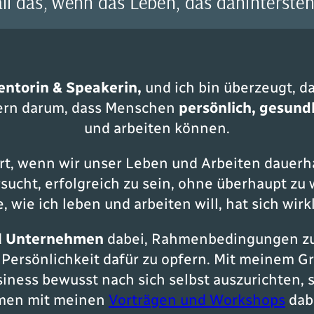
all das, wenn das Leben, das dahintersteh
ntorin & Speakerin,
und ich bin überzeugt, d
ern darum, dass Menschen
persönlich, gesund
und arbeiten können.
ert, wenn wir unser Leben und Arbeiten dauer
sucht, erfolgreich zu sein, ohne überhaupt zu 
e, wie ich leben und arbeiten will, hat sich wir
d
Unternehmen
dabei, Rahmenbedingungen zu 
 Persönlichkeit dafür zu opfern. Mit meinem
usiness bewusst nach sich selbst auszurichten, 
hmen mit meinen
Vorträgen und Workshops
dabe