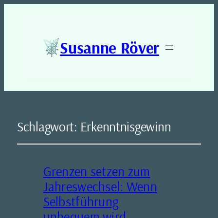
Susanne Röver
Schlagwort:
Erkenntnisgewinn
Grenzen setzen zum
Jahreswechsel: Wenn
Selbstführung
unbequem wird