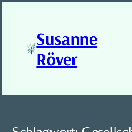
Susanne
Röver
Schlagwort:
Gesellsc