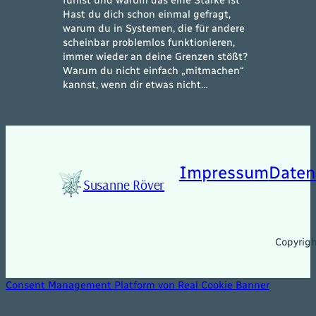
Hast du dich schon einmal gefragt,
warum du in Systemen, die für andere
scheinbar problemlos funktionieren,
immer wieder an deine Grenzen stößt?
Warum du nicht einfach „mitmachen“
kannst, wenn dir etwas nicht…
Impressum
Daten
Susanne Röver
Copyrig
Consent Management Platform von Real Cookie Banner