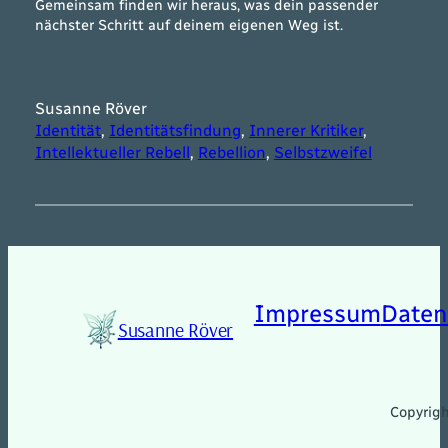
Gemeinsam finden wir heraus, was dein passender
nächster Schritt auf deinem eigenen Weg ist.
Susanne Röver
Identität
, 
Identitätsfindung
, 
Innerer Kritiker
, 
Intellektueller Rebell
, 
Rebellion
, 
Selbstzweifel
Impressum
Daten
Susanne Röver
Copyrig