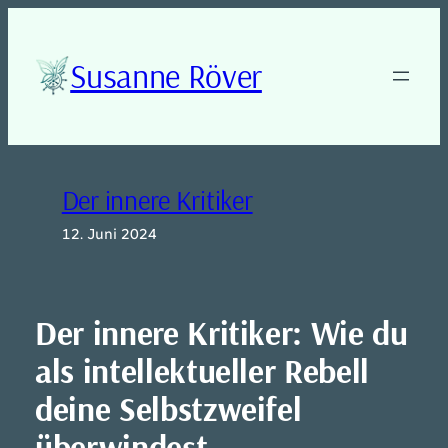
Zum
Inhalt
springen
Susanne Röver
Der innere Kritiker
12. Juni 2024
Der innere Kritiker: Wie du
als intellektueller Rebell
deine Selbstzweifel
überwindest