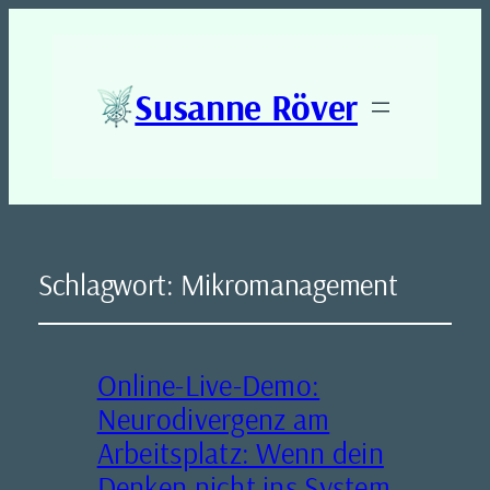
Susanne Röver
Schlagwort:
Mikromanagement
Online-Live-Demo:
Neurodivergenz am
Arbeitsplatz: Wenn dein
Denken nicht ins System