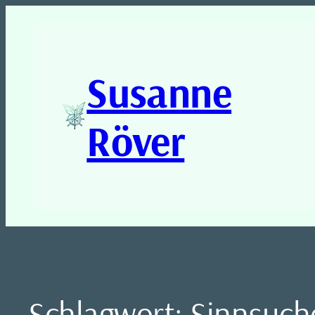
Susanne
Röver
Schlagwort:
Sinnsuch