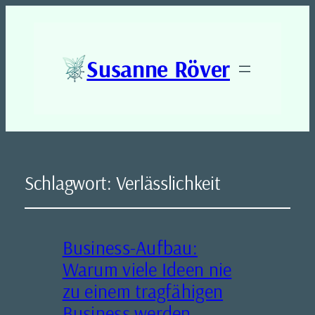
Susanne Röver
Schlagwort:
Verlässlichkeit
Business-Aufbau:
Warum viele Ideen nie
zu einem tragfähigen
Business werden