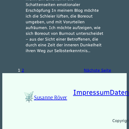
Schattenseiten emotionaler
Erschöpfung In meinem Blog möchte
ich die Schleier lüften, die Boreout
umgeben, und mit Vorurteilen
aufräumen. Ich möchte aufzeigen, wie
sich Boreout von Burnout unterscheidet
– aus der Sicht einer Betroffenen, die
durch eine Zeit der inneren Dunkelheit
ihren Weg zur Selbsterkenntnis…
1
2
Nächste Seite
Impressum
Daten
Susanne Röver
Copyrig