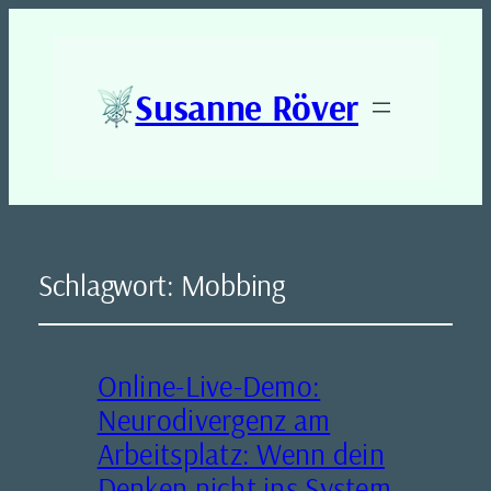
Susanne Röver
Schlagwort:
Mobbing
Online-Live-Demo:
Neurodivergenz am
Arbeitsplatz: Wenn dein
Denken nicht ins System